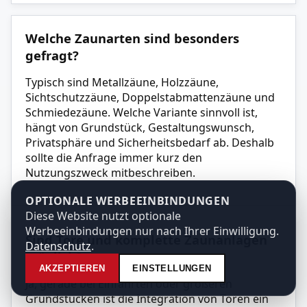
Welche Zaunarten sind besonders
gefragt?
Typisch sind Metallzäune, Holzzäune,
Sichtschutzzäune, Doppelstabmattenzäune und
Schmiedezäune. Welche Variante sinnvoll ist,
hängt von Grundstück, Gestaltungswunsch,
Privatsphäre und Sicherheitsbedarf ab. Deshalb
sollte die Anfrage immer kurz den
Nutzungszweck mitbeschreiben.
OPTIONALE WERBEEINBINDUNGEN
Diese Website nutzt optionale
Werbeeinbindungen nur nach Ihrer Einwilligung.
Sind Tore und komplette Zaunanlagen
Datenschutz
.
möglich?
AKZEPTIEREN
EINSTELLUNGEN
Ja, gerade bei Einfahrten oder größeren
Grundstücken ist die Integration von Toren ein